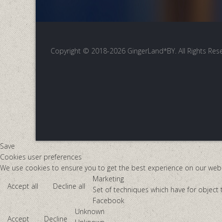
Copyright © 2018-2026 GingerLand*BY. All Rights Re
Save
Cookies user preferences
We use cookies to ensure you to get the best experience on our websi
Marketing
Accept all
Decline all
Set of techniques which have for object 
Facebook
Unknown
Accept
Decline