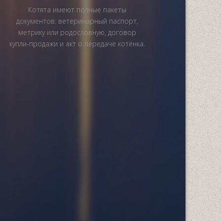
Котята имеют полные пакеты
документов: ветеринарный паспорт,
метрику или родословную, договор
купли-продажи и акт о передаче котёнка.