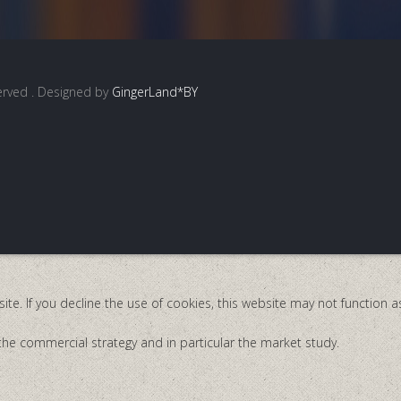
served
. Designed by
GingerLand*BY
te. If you decline the use of cookies, this website may not function 
the commercial strategy and in particular the market study.