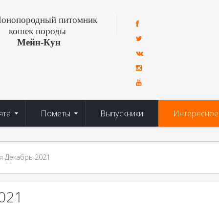
онопородный питомник
кошек породы
Мейн-Кун
ята
Пометы
Выпускники
Интересное
я Декабрь 2021
021