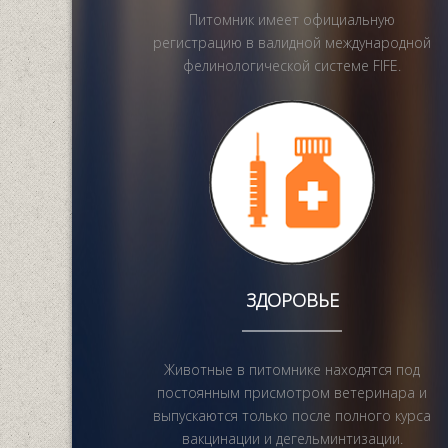
Питомник имеет официальную
регистрацию в валидной международной
фелинологической системе FIFE.
ЗДОРОВЬЕ
Животные в питомнике находятся под
постоянным присмотром ветеринара и
выпускаются только после полного курса
вакцинации и дегельминтизации.