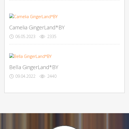
Camelia GingerLand*BY
06.05.2023
2335
Bella GingerLand*BY
09.04.2022
2440