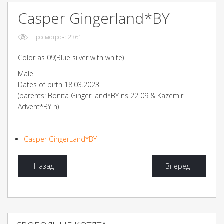
Casper Gingerland*BY
Просмотров: 2361
Color as 09(Blue silver with white)
Male
Dates of birth 18.03.2023.
(parents: Bonita GingerLand*BY ns 22 09 & Kazemir
Advent*BY n)
Casper GingerLand*BY
Назад
Вперед