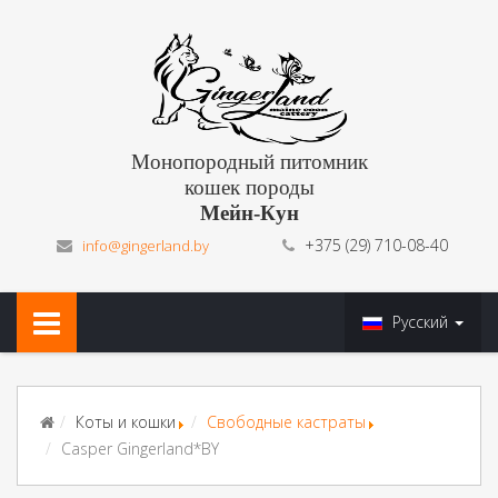
Монопородный питомник
кошек породы
Мейн-Кун
+375 (29) 710-08-40
info@gingerland.by
Русский
Коты и кошки
Свободные кастраты
Casper Gingerland*BY