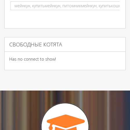
мейнкун, купитьмейнкун, питомникмейнкун, купитькошкумей
СВОБОДНЫЕ КОТЯТА
Has no connect to show!