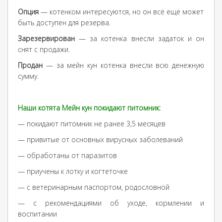
Опция
— котенком интересуются, но он всё ещё может
быть доступен для резерва.
Зарезервирован
— за котенка внесли задаток и он
снят с продажи.
Продан
— за мейн кун котенка внесли всю денежную
сумму.
Наши котята Мейн кун покидают
питомни
к:
— покидают питомник не ранее 3,5 месяцев
— привитые от основных вирусных заболеваний
— обработаны от паразитов
— приучены к лотку и когтеточке
— с ветеринарным паспортом, родословной
— с рекомендациями об уходе, кормлении и
воспитании