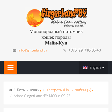
Монопородный питомник
кошек породы
Мейн-Кун
+375 (29) 710-08-40
info@gingerland.by
English
Коты и кошки
Кастраты (Наши любимцы)
Atlant GingerLand*BY MCO d 09 23